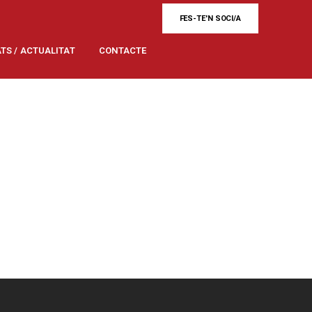
FES-TE'N SOCI/A
ATS / ACTUALITAT
CONTACTE