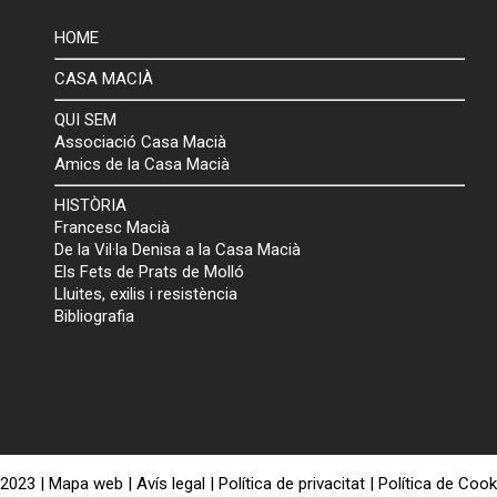
HOME
CASA MACIÀ
QUI SEM
Associació Casa Macià
Amics de la Casa Macià
HISTÒRIA
Francesc Macià
De la Vil·la Denisa a la Casa Macià
Els Fets de Prats de Molló
Lluites, exilis i resistència
Bibliografia
 2023 |
Mapa web
|
Avís legal
|
Política de privacitat
|
Política de Cook