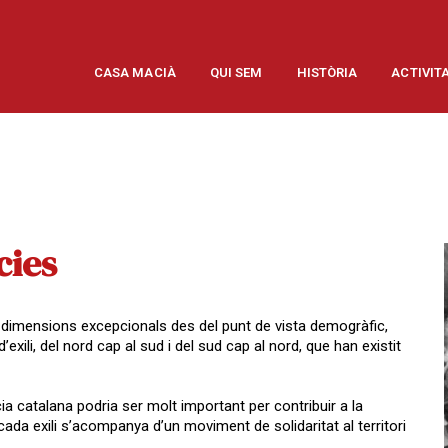
CASA MACIÀ
QUI SEM
HISTÒRIA
ACTIVIT
cies
es dimensions excepcionals des del punt de vista demogràfic,
exili, del nord cap al sud i del sud cap al nord, que han existit
a catalana podria ser molt important per contribuir a la
cada exili s’acompanya d’un moviment de solidaritat al territori