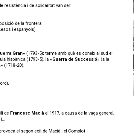
e resistència i de solidaritat van ser:
posició de la frontera
esos i espanyols).
uerra Gran»
(1793-5); terme amb què es coneix al sud el
uia hispànica (1793-5), la
«Guerra de Successió»
(a la
a»
(1718-20).
ord).
ili de
Francesc Macià
el 1917, a causa de la vaga general,
o)…
rovoca el segon exili de Macià i el Complot