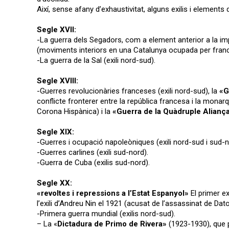
Així, sense afany d’exhaustivitat, alguns exilis i elements d
Segle XVII:
-La guerra dels Segadors, com a element anterior a la im
(moviments interiors en una Catalunya ocupada per franc
-La guerra de la Sal (exili nord-sud).
Segle XVIII:
-Guerres revolucionàries franceses (exili nord-sud), la
«G
conflicte fronterer entre la república francesa i la monarq
Corona Hispànica) i la
«Guerra de la Quàdruple Alianç
Segle XIX:
-Guerres i ocupació napoleòniques (exili nord-sud i sud-n
-Guerres carlines (exili sud-nord).
-Guerra de Cuba (exilis sud-nord).
Segle XX:
«revoltes i repressions a l’Estat Espanyol»
El primer ex
l’exili d’Andreu Nin el 1921 (acusat de l’assassinat de Dat
-Primera guerra mundial (exilis nord-sud).
– La «
Dictadura de Primo de Rivera»
(1923-1930), que p