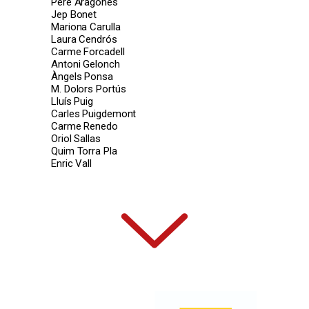
Pere Aragonès
Jep Bonet
Mariona Carulla
Laura Cendrós
Carme Forcadell
Antoni Gelonch
Àngels Ponsa
M. Dolors Portús
Lluís Puig
Carles Puigdemont
Carme Renedo
Oriol Sallas
Quim Torra Pla
Enric Vall